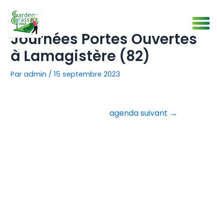
Aller
Navigation
au
de
contenu
l’article
Journées Portes Ouvertes
à Lamagistère (82)
Par
admin
/
15 septembre 2023
agenda suivant
→