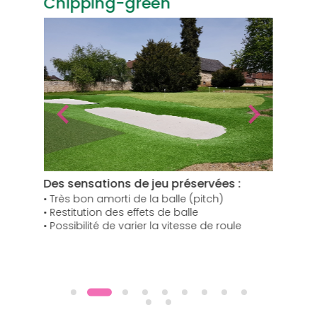
Chipping-green
Pa
Des sensations de jeu préservées :
Du c
• Très bon amorti de la balle (pitch)
• Pe
• Restitution des effets de balle
zéro
• Possibilité de varier la vitesse de roule
• Pr