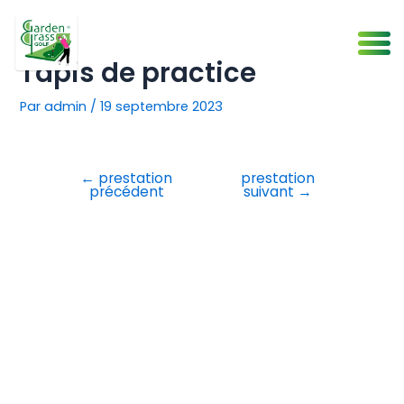
Aller
Navigation
au
de
contenu
l’article
Tapis de practice
Par
admin
/
19 septembre 2023
←
prestation
prestation
précédent
suivant
→